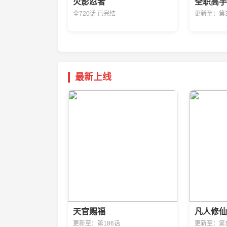
火影忍者
全职高手
全720话 已完结
更新至：第3
最新上线
天官赐福
凡人修仙
更新至：第186话
更新至：第1