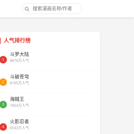
Next
人气排行榜
斗罗大陆
1
9876万人气
斗破苍穹
2
8765万人气
海贼王
3
7654万人气
火影忍者
4
6543万人气