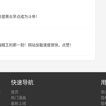
希望萧炎早点成为斗帝！
海贼王的那一刻！网站加载速度很快，点赞！
快速导航
服
首页
用
。
热门漫画
隐
最新上线
版