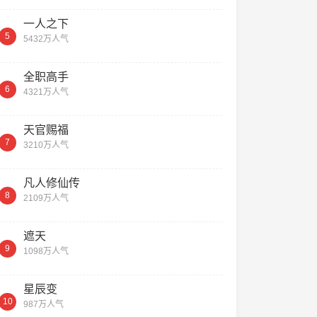
一人之下
5
5432万人气
全职高手
6
4321万人气
天官赐福
7
3210万人气
凡人修仙传
8
2109万人气
遮天
9
1098万人气
星辰变
10
987万人气